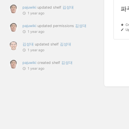
파
pajuwiki
updated shelf
김성대
1 year ago
Cr
pajuwiki
updated permissions
김성대
Up
1 year ago
김성대
updated shelf
김성대
1 year ago
pajuwiki
created shelf
김성대
1 year ago