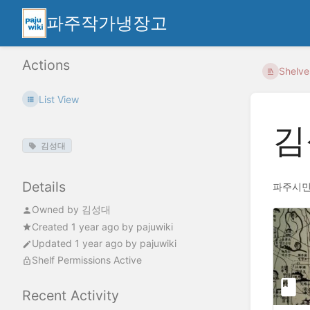
파주작가냉장고
Actions
Shelve
List View
김
김성대
Details
파주시민
Owned by
김성대
Created
1 year ago
by
pajuwiki
Updated
1 year ago
by
pajuwiki
Shelf Permissions Active
Recent Activity