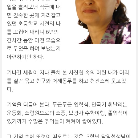
월을 흘려보낸 작금에 내
면 깊숙한 곳에 자리잡고
있던 초등학교 시절의 나
를 끄집어 내려니 6년의
긴시간 동안 어떤 모습으
로 무엇을 하며 보냈는지
아련하기만 하다.
기나긴 세월이 지나 들쳐 본 사진첩 속의 어린 내가 머리
를 질끈 묶고 친구와 어깨동무를 하고 천진스레 웃고있
다.
기억을 더듬어 본다. 두근두근 입학식, 만국기 휘날리는
운동회, 소령원으로의 소풍, 보광사 수학여행, 졸업식이
있기까지 수많은 추억들이 켜켜이 쌓여있다.
그 기억 속에 또렷이 떠오르는 것은 3학년 담임선생님이